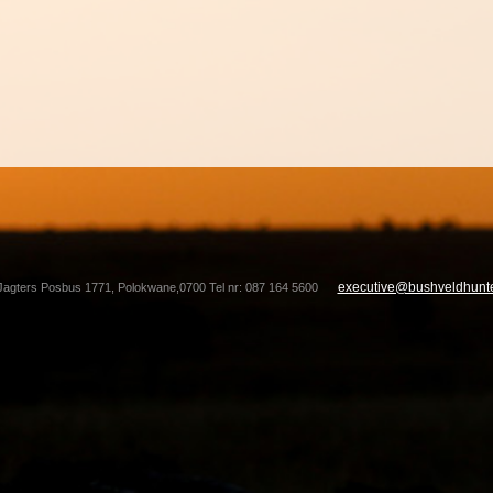
executive@bushveldhunte
Jagters Posbus 1771, Polokwane,0700 Tel nr: 087 164 5600