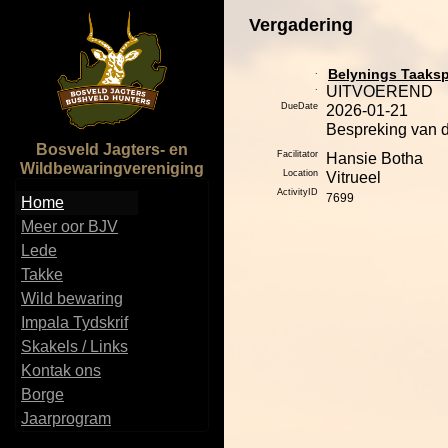
Vergadering
.
Belynings Taaksp
.
UITVOEREND
DueDate
2026-01-21
Bespreking van d
Bosveld Jagters- en
Facilitator
Hansie Botha
Wildbewaringvereniging
Location
Vitrueel
ActivityID
7699
Home
Meer oor BJV
Lede
Takke
Wild bewaring
Impala Tydskrif
Skakels / Links
Kontak ons
Borge
Jaarprogram